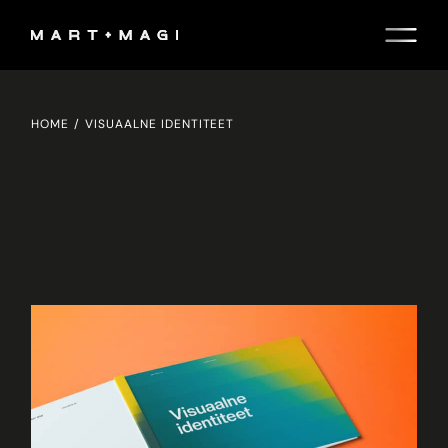
Skip
to
the
content
HOME
VISUAALNE IDENTITEET