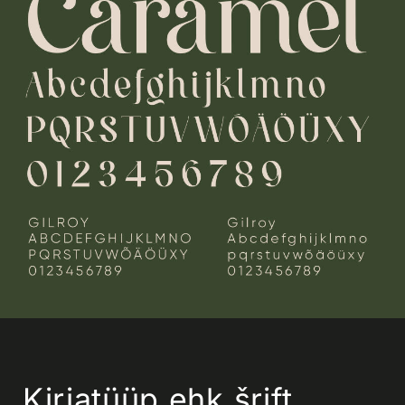
Kirjatüüp ehk šrift