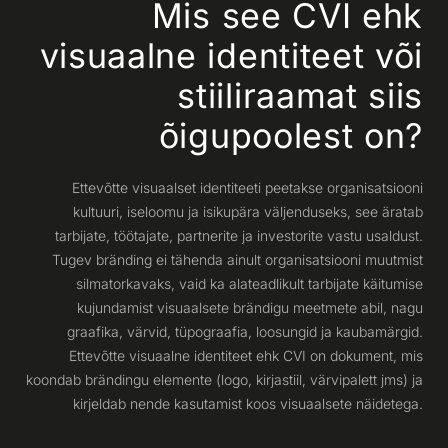
Mis see CVI ehk
visuaalne identiteet või
stiiliraamat siis
õigupoolest on?
Ettevõtte visuaalset identiteeti peetakse organisatsiooni
kultuuri, iseloomu ja isikupära väljenduseks, see äratab
tarbijate, töötajate, partnerite ja investorite vastu usaldust.
Tugev bränding ei tähenda ainult organisatsiooni muutmist
silmatorkavaks, vaid ka alateadlikult tarbijate käitumise
kujundamist visuaalsete brändigu meetmete abil, nagu
graafika, värvid, tüpograafia, loosungid ja kaubamärgid.
Ettevõtte visuaalne identiteet ehk CVI on dokument, mis
koondab brändingu elemente (logo, kirjastiil, värvipalett jms) ja
kirjeldab nende kasutamist koos visuaalsete näidetega.