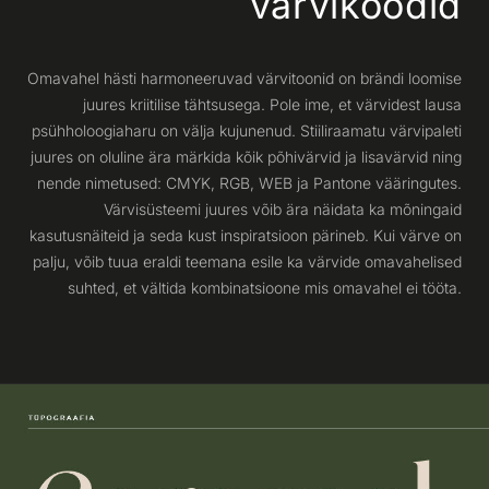
värvikoodid
Omavahel hästi harmoneeruvad värvitoonid on brändi loomise
juures kriitilise tähtsusega. Pole ime, et värvidest lausa
psühholoogiaharu on välja kujunenud. Stiiliraamatu värvipaleti
juures on oluline ära märkida kõik põhivärvid ja lisavärvid ning
nende nimetused: CMYK, RGB, WEB ja Pantone vääringutes.
Värvisüsteemi juures võib ära näidata ka mõningaid
kasutusnäiteid ja seda kust inspiratsioon pärineb. Kui värve on
palju, võib tuua eraldi teemana esile ka värvide omavahelised
suhted, et vältida kombinatsioone mis omavahel ei tööta.