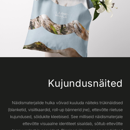
Kujundusnäited
Näidismaterjalide hulka võivad kuuluda näiteks trükinäidised
(blanketid, visiitkaardid, roll-up bännerid jne), ettevõtte riietuse
kujundused, sõidukite kleebised. See milliseid näidismaterjale
ettevõtte visuaalne identiteet sisaldab, sõltub ettevõtte