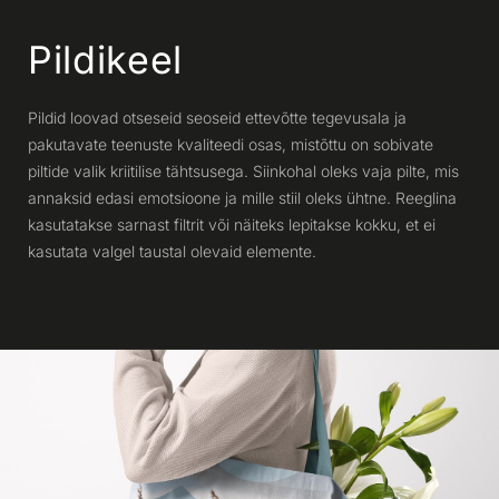
Pildikeel
Pildid loovad otseseid seoseid ettevõtte tegevusala ja
pakutavate teenuste kvaliteedi osas, mistõttu on sobivate
piltide valik kriitilise tähtsusega. Siinkohal oleks vaja pilte, mis
annaksid edasi emotsioone ja mille stiil oleks ühtne. Reeglina
kasutatakse sarnast filtrit või näiteks lepitakse kokku, et ei
kasutata valgel taustal olevaid elemente.