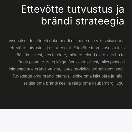
Ettevõtte tutvustus ja
brändi strateegia
Visuaalse identideedi dokumendi esimene osa võiks sisaldada
ettevõtte tutvustust ja strateegiat. Ettevõtte tutvustuses tuleks
rääkida sellest, kes te olete, mida te teinud olete ja kuhu te
jõuda plaanite. Ning kõige lõpuks ka sellest, miks peaksid
inimesed teie brändi valima, luues tervikliku brändi identiteedi.
Tuvastage oma brändi olemus, leidke oma isikupära ja hääl,
selgita oma brändi keel ja räägi oma kaubamärgi lugu.