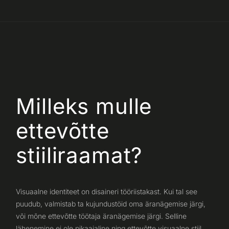
Milleks mulle
ettevõtte
stiiliraamat?
Visuaalne identiteet on disaineri tööriistakast. Kui tal see
puudub, valmistab ta kujundustöid oma äranägemise järgi,
või mõne ettevõtte töötaja äranägemise järgi. Selline
lähenemine ei ole pikaajaline ning ettevõtte visuaalne stiil