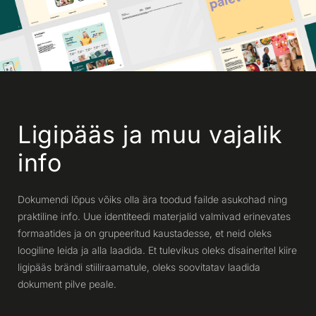
Ligipääs ja muu vajalik
info
Dokumendi lõpus võiks olla ära toodud failde asukohad ning
praktiline info. Uue identiteedi materjalid valmivad erinevates
formaatides ja on grupeeritud kaustadesse, et neid oleks
loogiline leida ja alla laadida. Et tulevikus oleks disaineritel kiire
ligipääs brändi stiiliraamatule, oleks soovitatav laadida
dokument pilve peale.