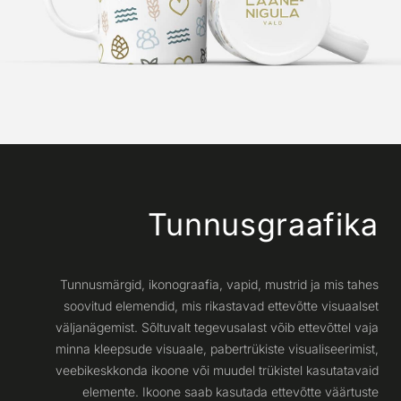
Tunnusgraafika
Tunnusmärgid, ikonograafia, vapid, mustrid ja mis tahes
soovitud elemendid, mis rikastavad ettevõtte visuaalset
väljanägemist. Sõltuvalt tegevusalast võib ettevõttel vaja
minna kleepsude visuaale, pabertrükiste visualiseerimist,
veebikeskkonda ikoone või muudel trükistel kasutatavaid
elemente. Ikoone saab kasutada ettevõtte väärtuste