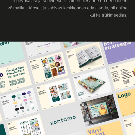
tegevusalast ja soovidest. Disaineri ülesanne on need ideed
võimalikult täpselt ja sobivas keskkonnas edasi anda, nii online
kui ka trükimeedias.