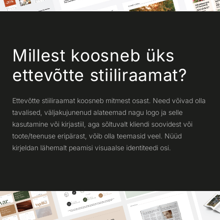
Millest koosneb üks
ettevõtte stiiliraamat?
Ettevõtte stiiliraamat koosneb mitmest osast. Need võivad olla
tavalised, väljakujunenud alateemad nagu logo ja selle
kasutamine või kirjastiil, aga sõltuvalt kliendi soovidest või
toote/teenuse eripärast, võib olla teemasid veel. Nüüd
kirjeldan lähemalt peamisi visuaalse identiteedi osi.