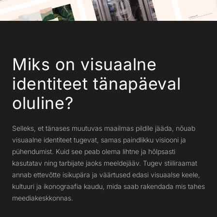
Miks on visuaalne
identiteet tänapäeval
oluline?
Selleks, et tänases muutuvas maailmas pildile jääda, nõuab
visuaalne identiteet tugevat, samas paindlikku visiooni ja
pühendumist. Kuid see peab olema lihtne ja hõlpsasti
kasutatav ning tarbijate jaoks meeldejääv. Tugev stiiliraamat
annab ettevõtte isikupära ja väärtused edasi visuaalse keele,
kultuuri ja ikonograafia kaudu, mida saab rakendada mis tahes
meediakeskkonnas.