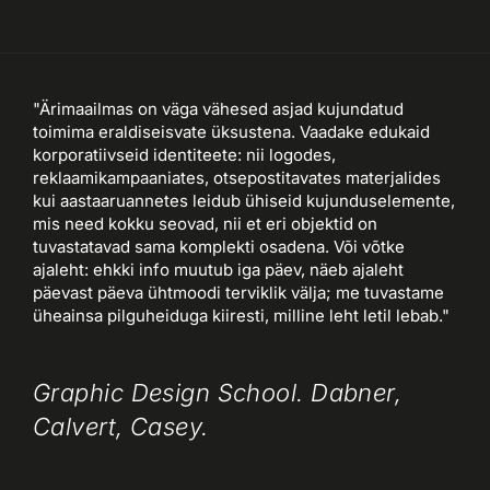
"Ärimaailmas on väga vähesed asjad kujundatud
toimima eraldiseisvate üksustena. Vaadake edukaid
korporatiivseid identiteete: nii logodes,
reklaamikampaaniates, otsepostitavates materjalides
kui aastaaruannetes leidub ühiseid kujunduselemente,
mis need kokku seovad, nii et eri objektid on
tuvastatavad sama komplekti osadena. Või võtke
ajaleht: ehkki info muutub iga päev, näeb ajaleht
päevast päeva ühtmoodi terviklik välja; me tuvastame
üheainsa pilguheiduga kiiresti, milline leht letil lebab."
Graphic Design School. Dabner,
Calvert, Casey.