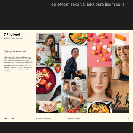
esiletoomiseks või isikupära lisamiseks.