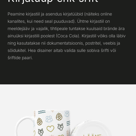
Peamine kirjastiil ja asendus kirjatüübid (näiteks online
kanalites, kui need seal puuduvad). Ühtne kirjastiil on
meeldejääv ja vajalik, tihtipeale tuntakse kuulsaid brände ära
ainuüksi kirjastiili poolest (Coca Cola). Kirjastiil võiks olla läbiv
ning kasutatakse nii dokumentatsioonis, postritel, veebis ja
sõidukitel. Hea disainer aitab valida sulle sobiva šrifti või
šriftide paari.