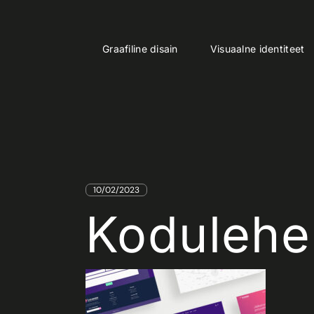
Skip
to
the
content
HOME
KODULEHE TEGEMINE, LAVANNO
Graafiline disain
Visuaalne identiteet
10/02/2023
Kodulehe