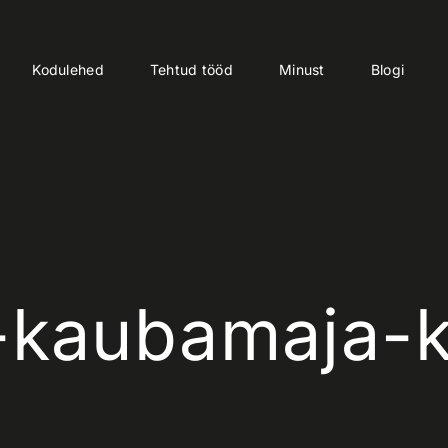
Kodulehed
Tehtud tööd
Minust
Blogi
-kaubamaja-k