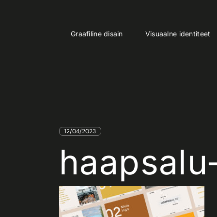
Skip
to
the
content
HOME
HAAPSALU-KAUBAMAJA-KOLLAAŽ
Graafiline disain
Visuaalne identiteet
12/04/2023
haapsalu