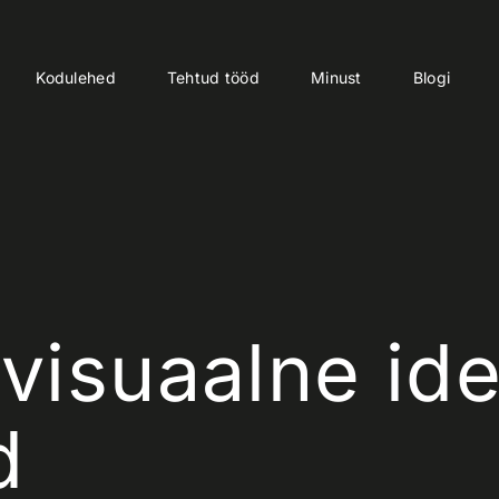
Kodulehed
Tehtud tööd
Minust
Blogi
 visuaalne ide
d