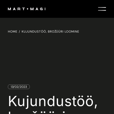
Skip
to
the
content
HOME
KUJUNDUSTÖÖ, BROŽÜÜRI LOOMINE
13/02/2023
Kujundustöö,