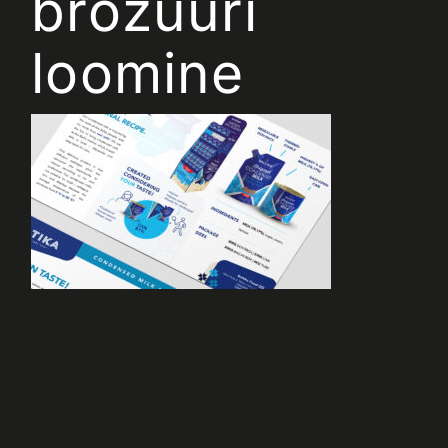
brožüüri
loomine