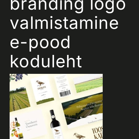
bränding logo
valmistamine
e-pood
koduleht