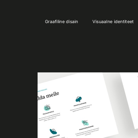
Skip
to
the
content
HOME
VEEB
Graafiline disain
Visuaalne identiteet