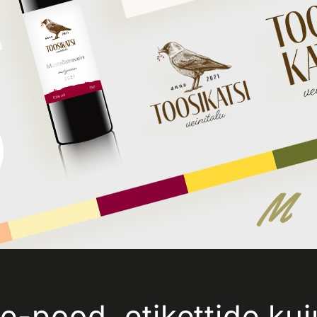
 e-pood, etikettide k