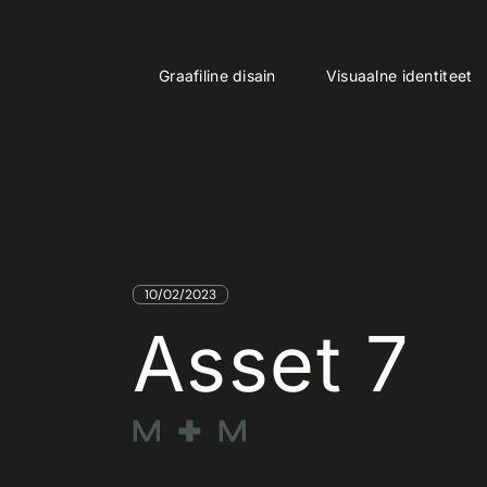
Skip
to
the
content
HOME
ASSET 7
Graafiline disain
Visuaalne identiteet
10/02/2023
Asset 7